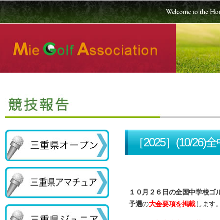
［2025］(10
１０月２６日の全国中学校ゴ
予選
の
大会要項を掲載
します