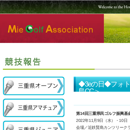
◆3eの日◆フォ
島CC＞
第14回三重県民ゴルフ振興基
2022年11月9日（水）・10日
会場／近鉄賢島カンツリーク